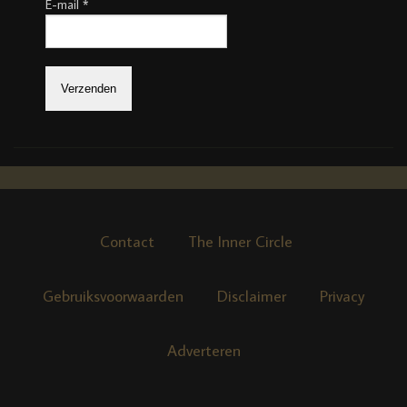
E-mail
*
Contact
The Inner Circle
Gebruiksvoorwaarden
Disclaimer
Privacy
Adverteren