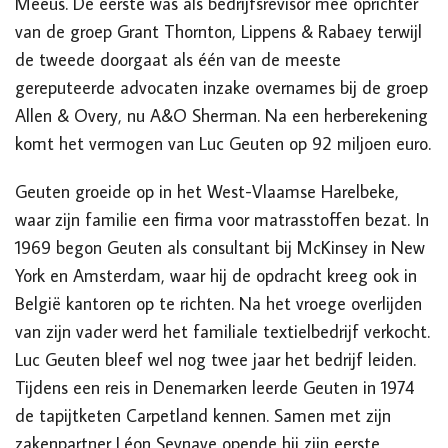
Meeus. De eerste was als bedrijfsrevisor mee oprichter
van de groep Grant Thornton, Lippens & Rabaey terwijl
de tweede doorgaat als één van de meeste
gereputeerde advocaten inzake overnames bij de groep
Allen & Overy, nu A&O Sherman. Na een herberekening
komt het vermogen van Luc Geuten op 92 miljoen euro.
Geuten groeide op in het West-Vlaamse Harelbeke,
waar zijn familie een firma voor matrasstoffen bezat. In
1969 begon Geuten als consultant bij McKinsey in New
York en Amsterdam, waar hij de opdracht kreeg ook in
België kantoren op te richten. Na het vroege overlijden
van zijn vader werd het familiale textielbedrijf verkocht.
Luc Geuten bleef wel nog twee jaar het bedrijf leiden.
Tijdens een reis in Denemarken leerde Geuten in 1974
de tapijtketen Carpetland kennen. Samen met zijn
zakenpartner Léon Seynave opende hij zijn eerste