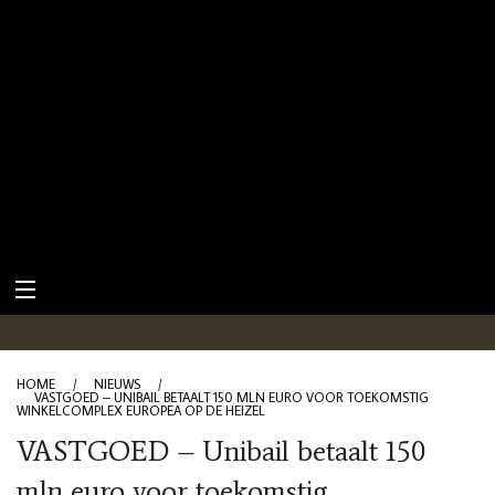
HOME
/
NIEUWS
/
VASTGOED – UNIBAIL BETAALT 150 MLN EURO VOOR TOEKOMSTIG
WINKELCOMPLEX EUROPEA OP DE HEIZEL
VASTGOED – Unibail betaalt 150
mln euro voor toekomstig