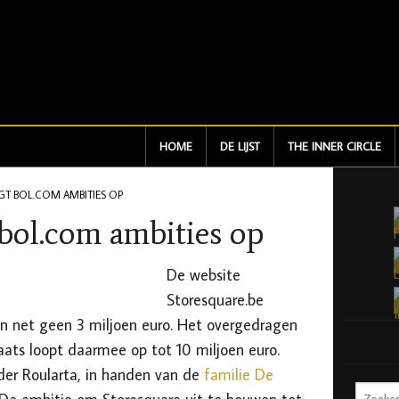
HOME
DE LIJST
THE INNER CIRCLE
GT BOL.COM AMBITIES OP
 bol.com ambities op
De website
Storesquare.be
van net geen 3 miljoen euro. Het overgedragen
laats loopt daarmee op tot 10 miljoen euro.
er Roularta, in handen van de
familie De