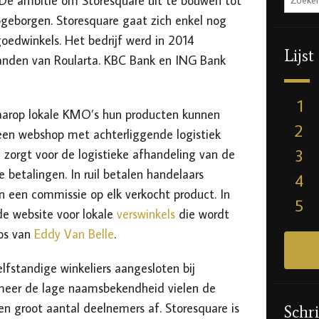
 De ambitie om Storesquare uit te bouwen tot
geborgen. Storesquare gaat zich enkel nog
oedwinkels. Het bedrijf werd in 2014
Lijst
handen van Roularta. KBC Bank en ING Bank
1
waarop lokale KMO’s hun producten kunnen
2
een webshop met achterliggende logistiek
3
 zorgt voor de logistieke afhandeling van de
 betalingen. In ruil betalen handelaars
4
n een commissie op elk verkocht product. In
5
 de website voor lokale
verswinkels
die wordt
tos van
Eddy Van Belle
.
lfstandige winkeliers aangesloten bij
meer de lage naamsbekendheid vielen de
en groot aantal deelnemers af. Storesquare is
Schri