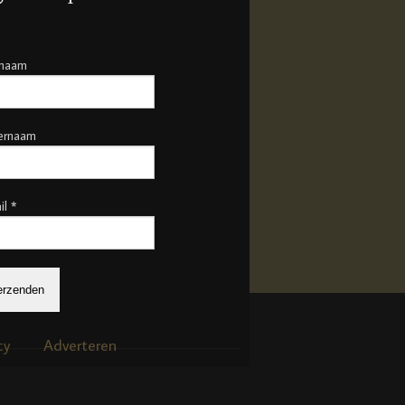
rnaam
ernaam
il
*
cy
Adverteren