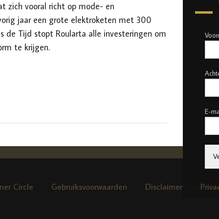
at zich vooral richt op mode- en
vorig jaar een grote elektroketen met 300
 de Tijd stopt Roularta alle investeringen om
Voo
orm te krijgen.
Acht
E-ma
ner Circle
Gebruiksvoorwaarden
Disclaimer
Priva