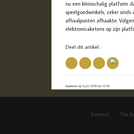
nu een kleinschalig platform d
speelgoedwinkels, zeker sinds 
afhaalpunten afhaakte. Volgens
elektronicaketens op zijn platf
Deel dit artikel :
Geplaatst op 5 juli 2019 om 17:36.
Contact
The In