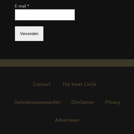
E-mail
*
Contact
The Inner Circle
Gebruiksvoorwaarden
Disclaimer
Privacy
Adverteren