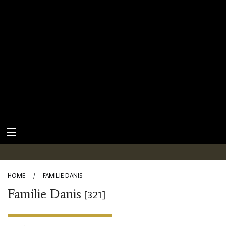
HOME
/
FAMILIE DANIS
Familie Danis
[321]