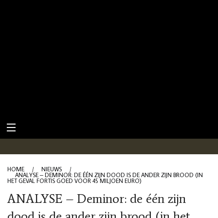
HOME
/
NIEUWS
/
ANALYSE – DEMINOR: DE ÉÉN ZIJN DOOD IS DE ANDER ZIJN BROOD (IN
HET GEVAL FORTIS GOED VOOR 45 MILJOEN EURO)
ANALYSE – Deminor: de één zijn
dood is de ander zijn brood (in het