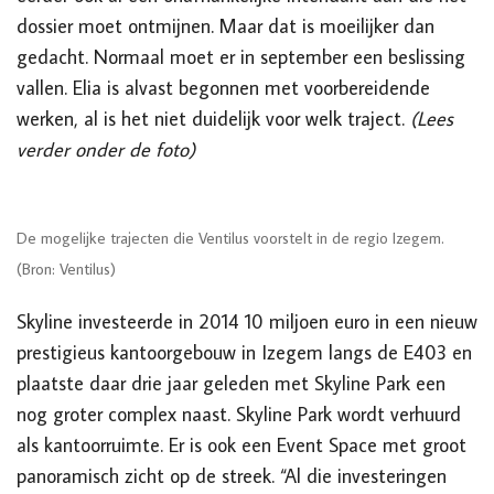
dossier moet ontmijnen. Maar dat is moeilijker dan
gedacht. Normaal moet er in september een beslissing
vallen. Elia is alvast begonnen met voorbereidende
werken, al is het niet duidelijk voor welk traject.
(Lees
verder onder de foto)
De mogelijke trajecten die Ventilus voorstelt in de regio Izegem.
(Bron: Ventilus)
Skyline investeerde in 2014
10 miljoen euro
in een nieuw
prestigieus
kantoor
gebouw
in Izegem
langs de E403 en
plaatste daar drie jaar geleden met Skyline Park een
nog groter complex naast.
Skyline Park wordt verhuurd
als kantoorruimte. E
r
is
ook een Event Space met
groot
panoramisch
zicht op de streek. “Al die investeringen