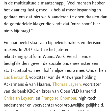
in de multiculturele maatschappij. Veel mensen hebben
het daar erg lastig mee. Ik heb al meer inspanningen
gedaan om dat nieuwe Vlaanderen te doen draaien dan
de gemiddelde klager die vindt dat ‘onze soort’ hier
niets bijdraagt.”
En haar beeld slaat aan bij beleidsmakers en decision
makers. In 2017 start ze het
job- en
rekruteringsplatform WannaWork. Verschillende
bedrijfsleiders g
e
ven de social
e
onderneemster een
startkapitaal van een half miljoen euro
mee. Onder hen
Luc Bertrand
,
voorzitter van de Antwerpse holding
Ackermans & van Haaren,
Thomas Leysen
,
voorzitter
van de bank KBC
en broer van Open VLD kamerlid
Christian Leysen
, en
Françoise Chombar
,
high-tech
ondernemer en
voorvechter voor
vrouwelijk
e gelijkheid.