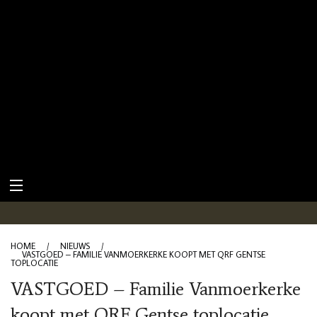
HOME
/
NIEUWS
/
VASTGOED – FAMILIE VANMOERKERKE KOOPT MET QRF GENTSE
TOPLOCATIE
VASTGOED – Familie Vanmoerkerke
koopt met QRF Gentse toplocatie