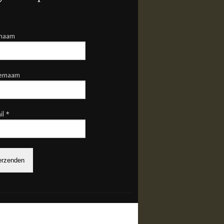
rnaam
ernaam
il
*