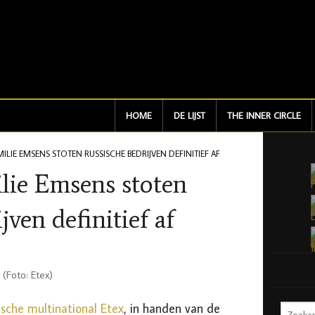
HOME
DE LIJST
THE INNER CIRCLE
MILIE EMSENS STOTEN RUSSISCHE BEDRIJVEN DEFINITIEF AF
ilie Emsens stoten
jven definitief af
 (Foto: Etex)
ische multinational Etex
, in handen van de