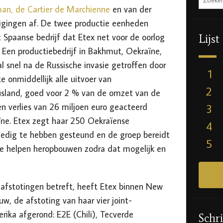
an, de Cartier de Marchienne
en van der
tigingen af. De twee productie eenheden
 Spaanse bedrijf dat Etex net voor de oorlog
Lijst
Een productiebedrijf in Bakhmut, Oekraïne,
l snel na de Russische invasie getroffen door
1
e onmiddellijk alle uitvoer van
2
sland, goed voor 2 % van de omzet van de
n verlies van 26 miljoen euro geacteerd
3
ïne. Etex zegt haar 250 Oekraïense
4
ledig te hebben gesteund en de groep bereidt
5
te helpen heropbouwen zodra dat mogelijk en
afstotingen betreft, heeft Etex binnen New
uw, de afstoting van haar vier joint-
erika afgerond: E2E (Chili), Tecverde
Schri