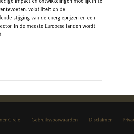
edige impact en ontwikkelingen moeilijk in te
rentevoeten, volatiliteit op de
nde stijging van de energieprijzen en een
sector. In de meeste Europese landen wordt
t.
ner Circle
Gebruiksvoorwaarden
Disclaimer
Priva