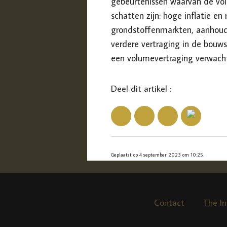
gebeurtenissen waarvan de voll
schatten zijn: hoge inflatie en 
grondstoffenmarkten, aanhoude
verdere vertraging in de bouw
een volumevertraging verwach
Deel dit artikel :
Geplaatst op 4 september 2023 om 10:25.
Contact
The In