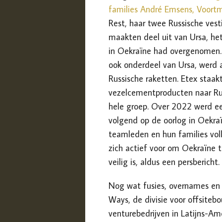
families André Emsens, Voortm
Rest, haar twee Russische ves
maakten deel uit van Ursa, het
in Oekraïne had overgenomen. 
ook onderdeel van Ursa, werd a
Russische raketten. Etex staakt
vezelcementproducten naar Ru
hele groep. Over 2022 werd ee
volgend op de oorlog in Oekra
teamleden en hun families vol
zich actief voor om Oekraïne 
veilig is, aldus een persbericht.
Nog wat fusies, overnames en 
Ways, de divisie voor offsitebo
venturebedrijven in Latijns-Am