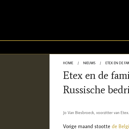
HOME
/
NIEUWS
/
ETEX EN DE FA
Etex en de fam
Russische bedri
Jo Van Biesbroeck, voorzitter van Etex.
Vorige maand stootte
de Belg