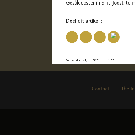
Gesùklooster in Sint-Joost-ten
Deel dit artikel :
Geplaatst op 21 juli 2022 om 08:22.
Contact
The In