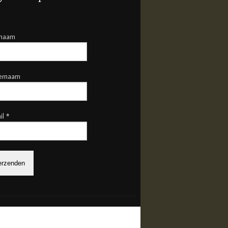
rnaam
ernaam
il
*