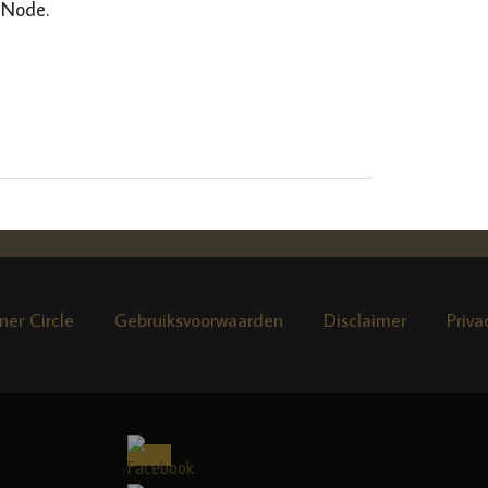
-Node.
ner Circle
Gebruiksvoorwaarden
Disclaimer
Priva