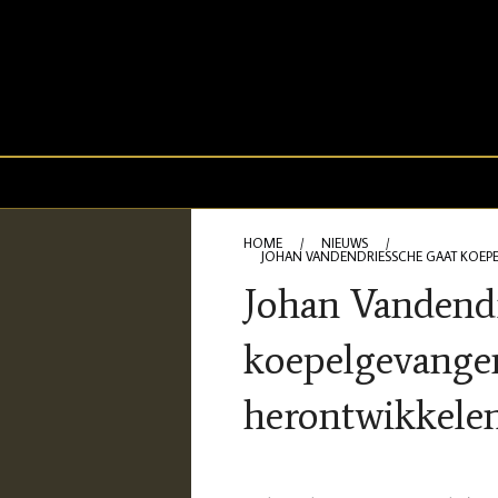
HOME
/
NIEUWS
/
JOHAN VANDENDRIESSCHE GAAT KOEP
Johan Vandendr
koepelgevangen
herontwikkele