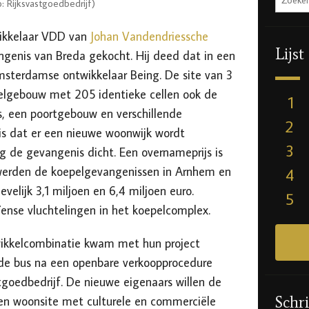
 Rijksvastgoedbedrijf)
ikkelaar VDD van
Johan Vandendriessche
Lijst
ngenis van Breda gekocht. Hij deed dat in een
sterdamse ontwikkelaar Being. De site van 3
elgebouw met 205 identieke cellen ook de
1
, een poortgebouw en verschillende
2
s dat er een nieuwe woonwijk wordt
3
ng de gevangenis dicht. Een overnameprijs is
werden de koepelgevangenissen in Arnhem en
4
velijk 3,1 miljoen en 6,4 miljoen euro.
5
se vluchtelingen in het koepelcomplex.
ikkelcombinatie kwam met hun project
t de bus na een openbare verkoopprocedure
tgoedbedrijf. De nieuwe eigenaars willen de
Schri
en woonsite met culturele en commerciële