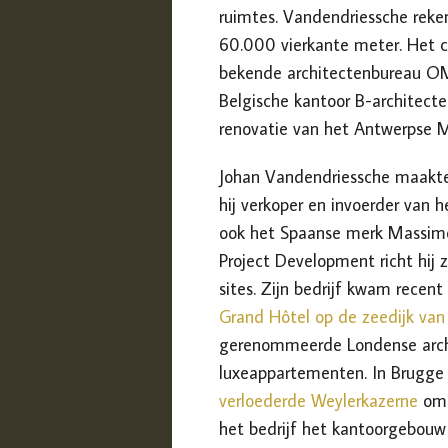
ruimtes. Vandendriessche reke
60.000 vierkante meter. Het c
bekende architectenbureau OM
Belgische kantoor B-architect
renovatie van het Antwerpse
Johan
Vandendriessche
maakt
hij verkoper en invoerder van h
ook het Spaanse merk Massimo 
Project Development
richt hij
sites.
Zijn bedrijf kwam recent
Grand Hôtel op de zeedijk va
gerenommeerde Londense archi
luxeappartementen. In Brugg
verloederde Weylerkazerne
om 
het bedrijf het kantoorgebouw 