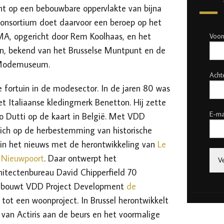
nt op een bebouwbare oppervlakte van bijna
onsortium doet daarvoor een beroep op het
A, opgericht door Rem Koolhaas, en het
Voo
en, bekend van het Brusselse Muntpunt en de
 Modemuseum.
Acht
e
fortuin in de modesector. In de jaren 80 was
et Italiaanse kledingmerk Benetton. Hij zette
E-ma
Dutti op de kaart in België.
Met
VDD
 zich op
de herbestemming van historische
 in het nieuws met
de herontwikkeling van
Le
n Nieuwpoort
. Daar ontwerpt het
tectenbureau David Chipperfield 70
e bouwt VDD Project Development
de
tot een woonproject. In Brussel herontwikkelt
van Actiris aan de beurs en het voormalige