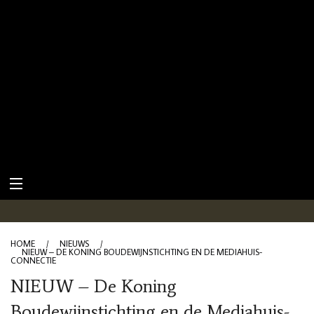
HOME
/
NIEUWS
/
NIEUW – DE KONING BOUDEWIJNSTICHTING EN DE MEDIAHUIS-
CONNECTIE
NIEUW – De Koning
Boudewijnstichting en de Mediahuis-