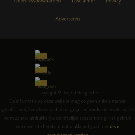
Gebruiksvoorwaarden
Disclaimer
Privacy
Adverteren
Copyright © derijkstebelgen.be
De informatie op deze website mag op geen enkele manier
gepubliceerd, herschreven of heruitgegeven worden in eender welke
vorm zonder uitdrukkelijke schriftelijke toestemming. Het gebruik
van deze site betekent dat u akkoord gaat met
deze
gebruiksvoorwaarden
.