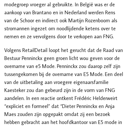
modegroep
vroeger al gebruikte.
In België was er de
aankoop van Brantano en in Nederland werden Rens
van de Schoor en
indirect
ook Martijn Rozenboom als
stromannen ingezet om noodlijdende ketens over te
nemen en ze vervolgens door te verkopen aan FNG.
Volgens RetailDetail loopt het gerucht dat
de Raad van
Bestuur Penninckx geen groen licht wou geven voor de
overname
van e5 Mode. Penninckx zou daarop
zelf zijn
tussengekomen bij
d
e overname van E
5 Mode. Een deel
van de uitbetaling aan vroegere eigenaarsfamilie
Kaesteker zou
dan gebeurd zijn in de vorm van FNG
aandelen.
In een reactie ontkent Frédéric Helderweirt
“expliciet en formeel” dat “Dieter Penninckx en Anja
Maes zouden zijn opgepakt omdat zij een bezoek
hebben gebracht aan het hoofdkantoor van E5 mode in